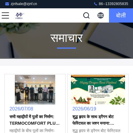
zjnfsale@zjnf.cn
86--13392805835
बोली
समाचार
2026/07/08
2026/06/19
सभी महाद्वीपों में पुलों का निर्माण:
शुद्ध हृदय के साथ ड्रैगन बोट
TERMOCOMFORT PLUS
फेस्टिवल का जश्न मनाना:
LLC ने शेन्ज़ेन झोंगजियान दक्षिण
झोंगजियान दक्षिण पर्यावरण ने
महाद्वीपों के बीच पुलों का निर्माणः
शुद्ध हृदय से ड्रैगन बोट फेस्टिवल