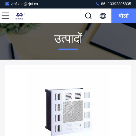
zjnfsale@zjnf.cn
86--13392805835
बोली
उत्पादों