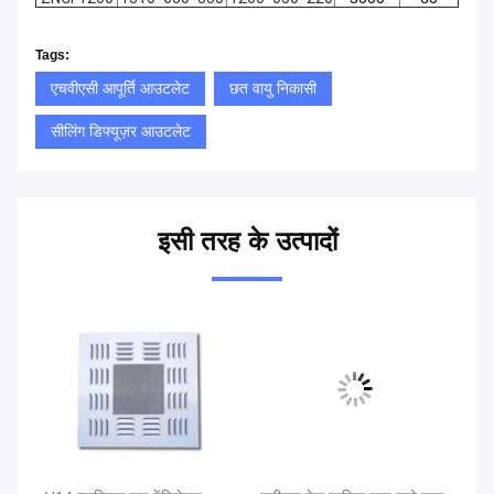
Tags:
एचवीएसी आपूर्ति आउटलेट
छत वायु निकासी
सीलिंग डिफ्यूज़र आउटलेट
इसी तरह के उत्पादों