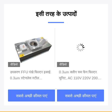
इसी तरह के उत्पादों
वीडियो
वीडियो
वीड
उपकरण FFU पंखे फिल्टर इकाई
0.3um क्लीन रूम फैन फिल्टर
आई
0.3um स्टेनलेस स्टील
यूनिट, AC 110V 220V 200W
फ़
के
1175*575*320mm
FFU फैन फिल्टर
H1
निय
सबसे अच्छी कीमत पाएं
सबसे अच्छी कीमत पाएं