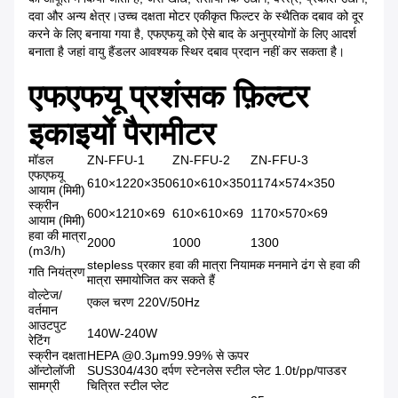
दवा और अन्य क्षेत्र।उच्च दक्षता मोटर एकीकृत फिल्टर के स्थैतिक दबाव को दूर
करने के लिए बनाया गया है, एफएफयू को ऐसे बाद के अनुप्रयोगों के लिए आदर्श
बनाता है जहां वायु हैंडलर आवश्यक स्थिर दबाव प्रदान नहीं कर सकता है।
एफएफयू प्रशंसक फ़िल्टर
इकाइयों पैरामीटर
मॉडल
ZN-FFU-1
ZN-FFU-2
ZN-FFU-3
एफएफयू
610×1220×350
610×610×350
1174×574×350
आयाम (मिमी)
स्क्रीन
600×1210×69
610×610×69
1170×570×69
आयाम (मिमी)
हवा की मात्रा
2000
1000
1300
(m3/h)
stepless प्रकार हवा की मात्रा नियामक मनमाने ढंग से हवा की
गति नियंत्रण
मात्रा समायोजित कर सकते हैं
वोल्टेज/
एकल चरण 220V/50Hz
वर्तमान
आउटपुट
140W-240W
रेटिंग
स्क्रीन दक्षता
HEPA @0.3μm99.99% से ऊपर
ऑन्टोलॉजी
SUS304/430 दर्पण स्टेनलेस स्टील प्लेट 1.0t/pp/पाउडर
सामग्री
चित्रित स्टील प्लेट