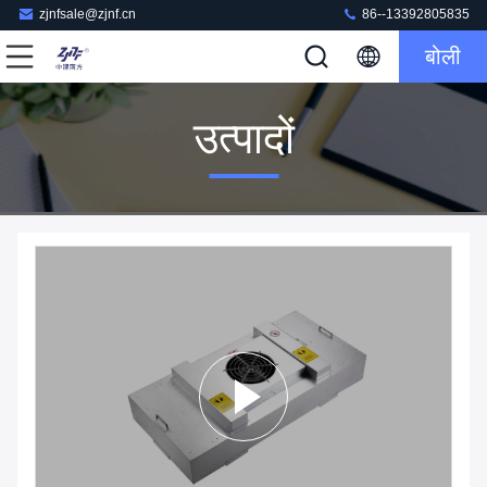
zjnfsale@zjnf.cn
86--13392805835
बोली
उत्पादों