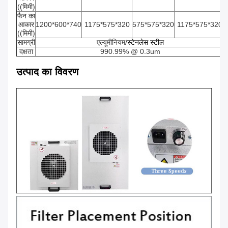
((मिमी)
फैन का
आकार
1200*600*740
1175*575*320
575*575*320
1175*575*320
((मिमी)
सामग्री
एल्यूमीनियम/
स्टेनलेस स्टील
दक्षता
990.99% @ 0.3um
उत्पाद का विवरण