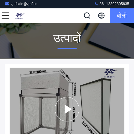
zjnfsale@zjnf.cn
86--13392805835
बोली
उत्पादों