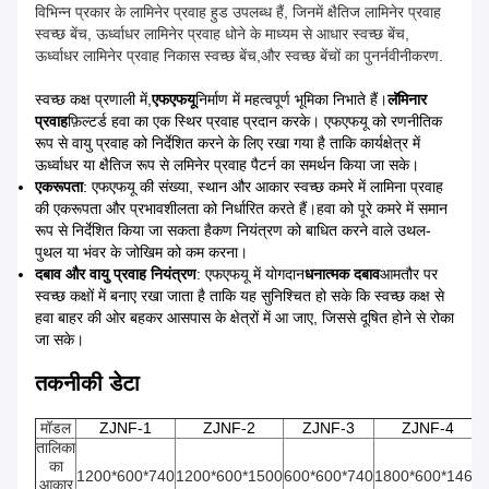
विभिन्न प्रकार के लामिनेर प्रवाह हुड उपलब्ध हैं, जिनमें क्षैतिज लामिनेर प्रवाह
स्वच्छ बेंच, ऊर्ध्वाधर लामिनेर प्रवाह धोने के माध्यम से आधार स्वच्छ बेंच,
ऊर्ध्वाधर लामिनेर प्रवाह निकास स्वच्छ बेंच,और स्वच्छ बेंचों का पुनर्नवीनीकरण.
स्वच्छ कक्ष प्रणाली में,
एफएफयू
निर्माण में महत्वपूर्ण भूमिका निभाते हैं।
लॅमिनार
प्रवाह
फ़िल्टर्ड हवा का एक स्थिर प्रवाह प्रदान करके। एफएफयू को रणनीतिक
रूप से वायु प्रवाह को निर्देशित करने के लिए रखा गया है ताकि कार्यक्षेत्र में
ऊर्ध्वाधर या क्षैतिज रूप से लमिनेर प्रवाह पैटर्न का समर्थन किया जा सके।
एकरूपता
: एफएफयू की संख्या, स्थान और आकार स्वच्छ कमरे में लामिना प्रवाह
की एकरूपता और प्रभावशीलता को निर्धारित करते हैं।हवा को पूरे कमरे में समान
रूप से निर्देशित किया जा सकता हैकण नियंत्रण को बाधित करने वाले उथल-
पुथल या भंवर के जोखिम को कम करना।
दबाव और वायु प्रवाह नियंत्रण
: एफएफयू में योगदान
धनात्मक दबाव
आमतौर पर
स्वच्छ कक्षों में बनाए रखा जाता है ताकि यह सुनिश्चित हो सके कि स्वच्छ कक्ष से
हवा बाहर की ओर बहकर आसपास के क्षेत्रों में आ जाए, जिससे दूषित होने से रोका
जा सके।
तकनीकी डेटा
मॉडल
ZJNF-1
ZJNF-2
ZJNF-3
ZJNF-4
तालिका
का
1200*600*740
1200*600*1500
600*600*740
1800*600*1460
आकार