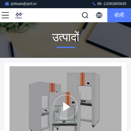
zjnfsale@zjnf.cn
86--13392805835
बोली
उत्पादों