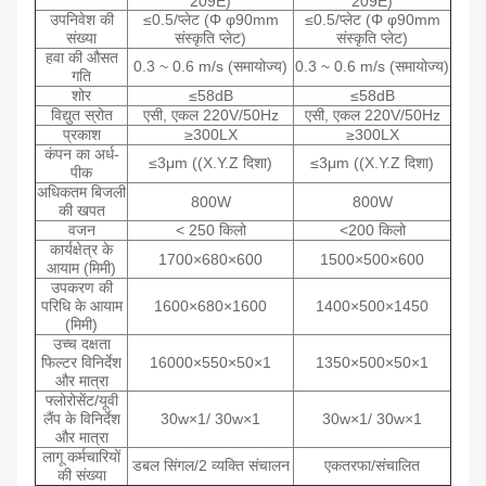
209E)
209E)
उपनिवेश की
≤0.5/प्लेट (Φ φ90mm
≤0.5/प्लेट (Φ φ90mm
संख्या
संस्कृति प्लेट)
संस्कृति प्लेट)
हवा की औसत
0.3 ~ 0.6 m/s (समायोज्य)
0.3 ~ 0.6 m/s (समायोज्य)
गति
शोर
≤58dB
≤58dB
विद्युत स्रोत
एसी, एकल 220V/50Hz
एसी, एकल 220V/50Hz
प्रकाश
≥300LX
≥300LX
कंपन का अर्ध-
≤3μm ((X.Y.Z दिशा)
≤3μm ((X.Y.Z दिशा)
पीक
अधिकतम बिजली
800W
800W
की खपत
वजन
< 250 किलो
<200 किलो
कार्यक्षेत्र के
1700×680×600
1500×500×600
आयाम (मिमी)
उपकरण की
परिधि के आयाम
1600×680×1600
1400×500×1450
(मिमी)
उच्च दक्षता
फिल्टर विनिर्देश
16000×550×50×1
1350×500×50×1
और मात्रा
फ्लोरोसेंट/यूवी
लैंप के विनिर्देश
30w×1/ 30w×1
30w×1/ 30w×1
और मात्रा
लागू कर्मचारियों
डबल सिंगल/2 व्यक्ति संचालन
एकतरफा/संचालित
की संख्या