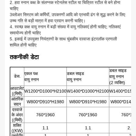
2. हवा स्नान कक्ष के संलग्नक स्टेनलेस स्टील या चित्रित स्टील से बने होना
चाहिए
3ब्लोअर सिस्टम को कर्मियों, उपकरणों आदि को प्रभावी ढंग से शुद्ध करने के लिए
उच्च गति से बड़ी मात्रा में हवा प्रदान करनी चाहिए।
4. स्वच्छ कक्ष वायु स्नान में बड़ी संख्या में वायु नलिकाएं होनी चाहिए; नलिकाएं
समायोज्य होनी चाहिए
5. इकाई में उपयुक्त नियंत्रणों के साथ चुंबकीय दरवाजा इंटरलॉक प्रणाली
शामिल होनी चाहिए
तकनीकी डेटा
डबल साइड
एकल पक्ष
डबल साइड
डेस.
वायु स्नान
वायु स्नान
वायु स्नान
(2 व्यक्ति)
आउटलेट
W1200*D1000*H2100
W1400*D1000*H2100
W1400*D150
((मिमी)
आंतरिक
W800*D910*H1980
W800*D910*H1980
W800*D1400
सदन
दरवाजे
के अंदर
760*1960
760*1960
760*19
((मिमी)
शक्ति
1.1
1.1
2.2
((KW)
एचईपीए
1
1
2