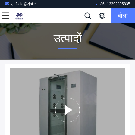
zjnfsale@zjnf.cn
86--13392805835
बोली
उत्पादों