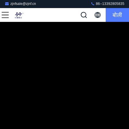
zjnfsale@zjnf.cn
86--13392805835
बोली