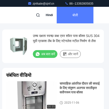
zjnfsale@zjnf.cn
86--13392805835
बोली
Hindi
उच्च दक्षता स्वच्छ कक्ष एयर शॉवर पास बॉक्स SUS 304
यूवी प्रकाश लैब के लिए स्टेनलेस स्टील निर्माण से लैस
अब बात करें
और जानें
संबंधित वीडियो
साप्ताहिक आंतरिक दीवार की सफाई
के लिए संदूषण अलगाव सरलीकृत
क्लीनरूम पास बॉक्स
क्लीनरूम पास बॉक्स
2025-11-06
00:55