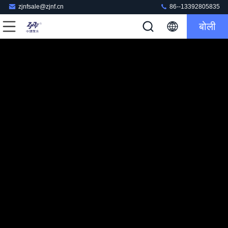
zjnfsale@zjnf.cn
86--13392805835
बोली