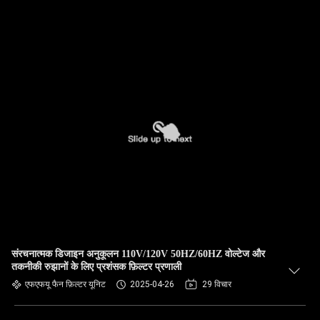
संरचनात्मक डिजाइन अनुकूलन 110V/120V 50HZ/60HZ वोल्टेज और
तकनीकी रुझानों के लिए प्रशंसक फ़िल्टर प्रणाली
एफएफयू फैन फ़िल्टर यूनिट
2025-04-26
29 विचार