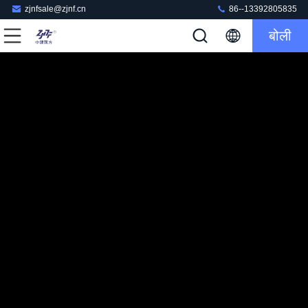
zjnfsale@zjnf.cn
86--13392805835
बोली