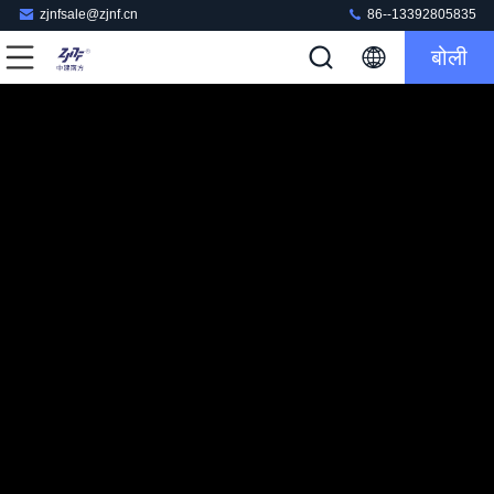
zjnfsale@zjnf.cn
86--13392805835
बोली