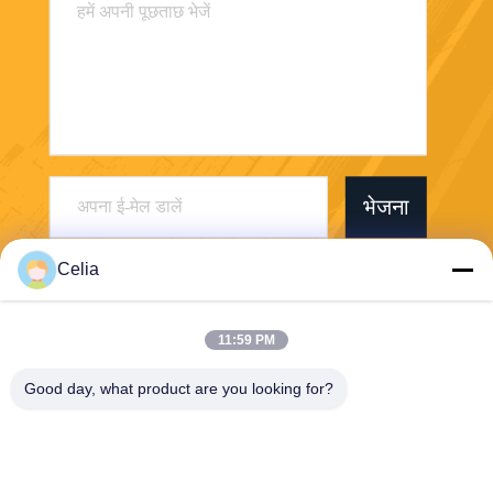
भेजना
Celia
11:59 PM
Shenzhen Zhong Jian South Environment
Good day, what product are you looking for?
Co., Ltd.
zjnfsale@zjnf.cn
86--13392805835