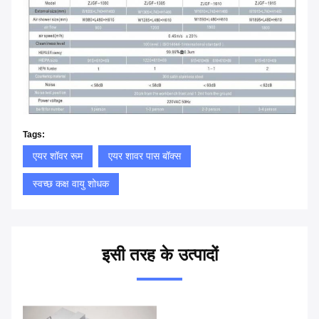
Tags:
एयर शॉवर रूम
एयर शावर पास बॉक्स
स्वच्छ कक्ष वायु शोधक
इसी तरह के उत्पादों