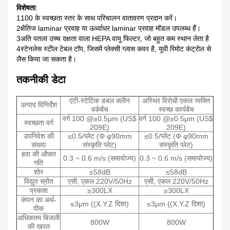
विशेषता
:
1100 के स्वच्छता स्तर के साथ परिचालन वातावरण प्रदान करें।
2क्षैतिज laminar प्रवाह या ऊर्ध्वाधर laminar प्रवाह मॉडल उपलब्ध हैं।
3अति पतला उच्च दक्षता वाला HEPA वायु फिल्टर, जो बहुत कम स्थान लेता है
4स्टेनलेस स्टील टेबल टॉप, जिसमें प्लेक्सी ग्लास कवर है, यूवी रिमोट कंट्रोल से
लैस किया जा सकता है।
तकनीकी डेटा
एंटी-स्टेटिक डबल क्लीन
अस्थिर विरोधी एकल व्यक्ति
उत्पाद विनिर्देश
वर्कबेंच
स्वच्छ कार्यबेंच
वर्ग 100 @≥0.5μm (US$
वर्ग 100 @≥0.5μm (US$
स्वच्छता वर्ग
209E)
209E)
उपनिवेश की
≤0.5/प्लेट (Φ φ90mm
≤0.5/प्लेट (Φ φ90mm
संख्या
संस्कृति प्लेट)
संस्कृति प्लेट)
हवा की औसत
0.3 ~ 0.6 m/s (समायोज्य)
0.3 ~ 0.6 m/s (समायोज्य)
गति
शोर
≤58dB
≤58dB
विद्युत स्रोत
एसी, एकल 220V/50Hz
एसी, एकल 220V/50Hz
प्रकाश
≥300LX
≥300LX
कंपन का अर्ध-
≤3μm ((X.Y.Z दिशा)
≤3μm ((X.Y.Z दिशा)
पीक
अधिकतम बिजली
800W
800W
की खपत