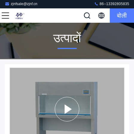
zjnfsale@zjnf.cn
86--13392805835
बोली
उत्पादों