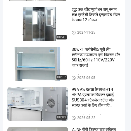
शुद्ध कक्ष कीटाणुशोधन वायु स्नान
कक्ष एलईडी डिस्प्ले इन्फ्रारेड सेंसर
के साथ 12 नोजल
क्लीनरूम एयर शावर
2024-11-25
00:41
30w×1 फ्लोरोसेंट/यूवी लैंप
क्लीनरूम उपकरण प्री-फिल्टर और
50Hz/60Hz 110V/220V
पावर सप्लाई
सफ़ाई कक्ष उपकरण
00:17
2025-06-05
99.99% दक्षता के साथ H14
HEPA प्रशंसक फ़िल्टर इकाई
SUS304 स्टेनलेस स्टील और
स्वच्छ कक्षों के लिए तीन गति
नियंत्रण
एफएफयू फैन फ़िल्टर यूनिट
00:03
2026-05-22
ZJNF पीपी फिल्टर घाव सक्रिय