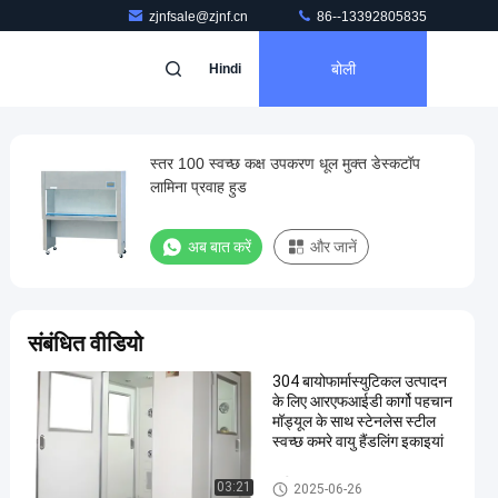
zjnfsale@zjnf.cn
86--13392805835
बोली
Hindi
स्तर 100 स्वच्छ कक्ष उपकरण धूल मुक्त डेस्कटॉप
लामिना प्रवाह हुड
अब बात करें
और जानें
संबंधित वीडियो
304 बायोफार्मास्युटिकल उत्पादन
के लिए आरएफआईडी कार्गो पहचान
मॉड्यूल के साथ स्टेनलेस स्टील
स्वच्छ कमरे वायु हैंडलिंग इकाइयां
क्लीनरूम एयर शावर
03:21
2025-06-26