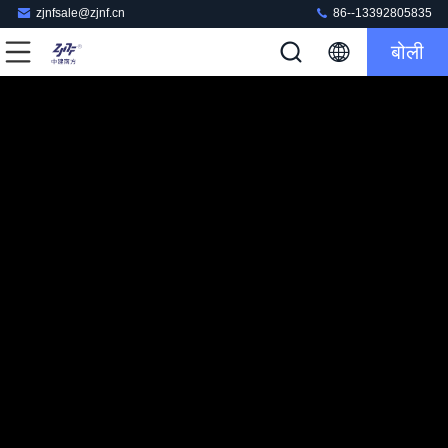
zjnfsale@zjnf.cn
86--13392805835
बोली