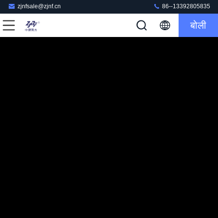
zjnfsale@zjnf.cn
86--13392805835
बोली